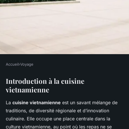
Accueil
›
Voyage
VOYAGE
Introduction à la cuisine
Un guide pour savourer la
vietnamienne
cuisine vietnamienne
La
cuisine vietnamienne
est un savant mélange de
Victoria
•
4 mars 2025
•
7 min de lecture
traditions, de diversité régionale et d’innovation
culinaire. Elle occupe une place centrale dans la
culture vietnamienne, au point où les repas ne se