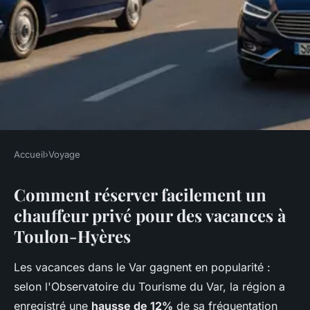
Accueil
›
Voyage
VOYAGE
Comment réserver facilement un
Réserver un chauffeur pour
chauffeur privé pour des vacances à
des vacances réussies à
Toulon-Hyères
Toulon-Hyères
Les vacances dans le Var gagnent en popularité :
Victoria
•
19 février 2026
•
7 min de lecture
selon l'Observatoire du Tourisme du Var, la région a
enregistré une
hausse de 12%
de sa fréquentation