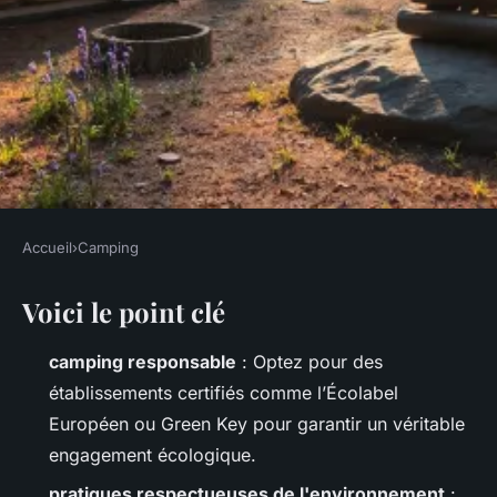
Accueil
›
Camping
CAMPING
Voici le point clé
Top 5 conseils pour choisir
une destination de camping
camping responsable
: Optez pour des
écologique
établissements certifiés comme l’Écolabel
Européen ou Green Key pour garantir un véritable
Bernardin
•
16/04/2026 12:54
•
10 min de lecture
engagement écologique.
pratiques respectueuses de l'environnement
: