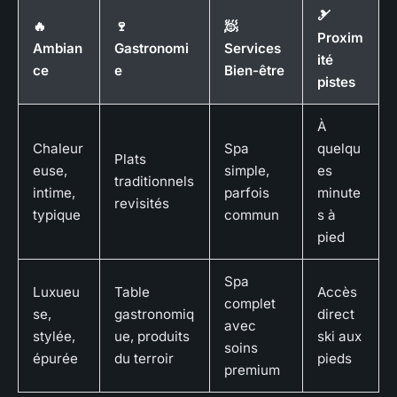
🎿
🔥
🍷
🧖
Proxim
Ambian
Gastronomi
Services
ité
ce
e
Bien-être
pistes
À
Chaleur
Spa
quelqu
Plats
euse,
simple,
es
traditionnels
intime,
parfois
minute
revisités
typique
commun
s à
pied
Spa
Luxueu
Table
Accès
complet
se,
gastronomiq
direct
avec
stylée,
ue, produits
ski aux
soins
épurée
du terroir
pieds
premium