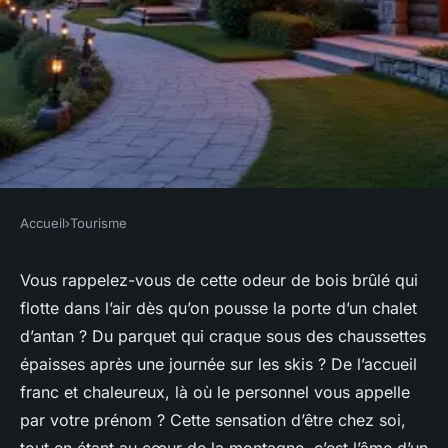
Accueil
›
Tourisme
TOURISME
Vivre l'authenticité d'un hôtel
Vous rappelez-vous de cette odeur de bois brûlé qui
flotte dans l’air dès qu’on pousse la porte d’un chalet
montagnard à l'Alpe d'Huez
d’antan ? Du parquet qui craque sous des chaussettes
épaisses après une journée sur les skis ? De l’accueil
Éléanore
•
16/03/2026 19:46
•
10 min de lecture
franc et chaleureux, là où le personnel vous appelle
par votre prénom ? Cette sensation d’être chez soi,